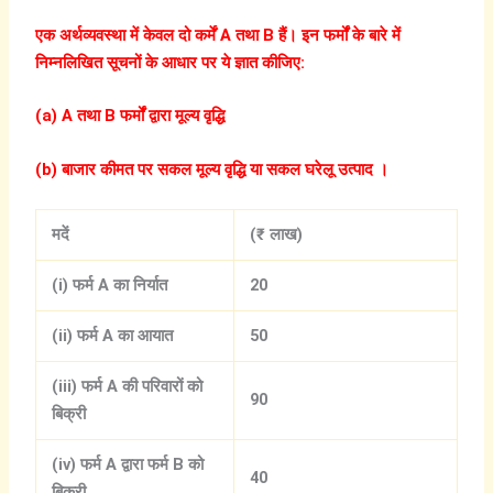
एक
अर्थव्यवस्था
में
केवल
दो
कर्में A
तथा B
हैं।
इन
फर्मों
के
बारे
में
निम्नलिखित
सूचनों
के
आधार
पर
ये
ज्ञात
कीजिए:
(a) A
तथा B
फर्मों
द्वारा
मूल्य
वृद्धि
(b)
बाजार
कीमत
पर
सकल
मूल्य
वृद्धि
या
सकल
घरेलू
उत्पाद
।
मदें
(₹
लाख)
(i)
फर्म A
का
निर्यात
20
(ii)
फर्म A
का
आयात
50
(iii)
फर्म A
की
परिवारों
को
90
बिक्री
(iv)
फर्म A
द्वारा
फर्म B
को
40
बिक्री