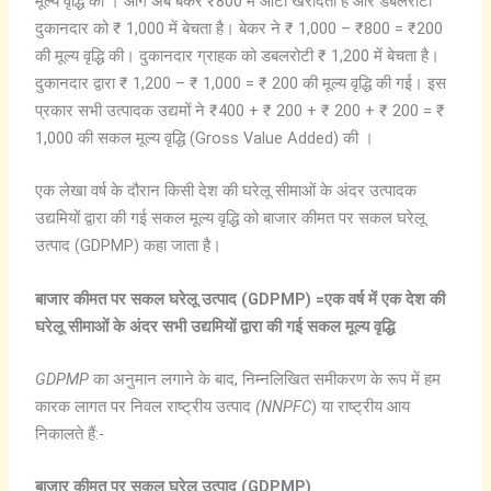
मूल्य वृद्धि की । आगे अब बेकर ₹800 में आटा खरीदता है और डबलरोटी
दुकानदार को ₹ 1,000 में बेचता है। बेकर ने ₹ 1,000 – ₹800 = ₹200
की मूल्य वृद्धि की। दुकानदार ग्राहक को डबलरोटी ₹ 1,200 में बेचता है।
दुकानदार द्वारा ₹ 1,200 – ₹ 1,000 = ₹ 200 की मूल्य वृद्धि की गई। इस
प्रकार सभी उत्पादक उद्यमों ने ₹400 + ₹ 200 + ₹ 200 + ₹ 200 = ₹
1,000 की सकल मूल्य वृद्धि (Gross Value Added) की ।
एक लेखा वर्ष के दौरान किसी देश की घरेलू सीमाओं के अंदर उत्पादक
उद्यमियों द्वारा की गई सकल मूल्य वृद्धि को बाजार कीमत पर सकल घरेलू
उत्पाद (GDPMP) कहा जाता है।
बाजार
कीमत
पर
सकल
घरेलू
उत्पाद (GDPMP)
=
एक
वर्ष
में
एक
देश
की
घरेलू
सीमाओं
के
अंदर
सभी
उद्यमियों
द्वारा
की
गई
सकल
मूल्य
वृद्धि
GDPMP
का अनुमान लगाने के बाद, निम्नलिखित समीकरण के रूप में हम
कारक लागत पर निवल राष्ट्रीय उत्पाद
(NNPFC
) या राष्ट्रीय आय
निकालते हैं:-
बाजार
कीमत
पर
सकल
घरेलू
उत्पाद
(GDP
MP)