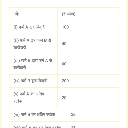
मदें:-
(₹
लाख)
(i)
फर्म A
द्वारा
बिक्री
100
(ii)
फर्म A
द्वारा
फर्म B
से
40
खरीदारी
(iii)
फर्म B
द्वारा
फर्म A
से
60
खरीदारी
(iv)
फर्म B
द्वारा
बिक्री
200
(v)
फर्म A
का
अंतिम
20
स्टॉक
(vi)
फर्म B
का
अंतिम
स्टॉक
35
(vii)
फर्म A
का
प्रारंभिक
स्टॉक
25