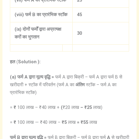
(viii)
फर्म B
का
प्रारंभिक
स्टॉक
45
(ix)
दोनों
फर्मों
द्वारा
अप्रत्यक्ष
30
करों
का
भुगतान
हल
(
Solution ):
(a)
फर्म A
द्वारा
मूल्य
वृद्धि =
फर्म A द्वारा बिक्री – फर्म A द्वारा फर्म B से
खरीदारी + स्टॉक में परिवर्तन (फर्म A का
अंतिम
स्टॉक – फर्म A का
प्रारंभिक स्टॉक)
=
₹
100 लाख – ₹40 लाख +
(
₹20 लाख
– ₹25
लाख)
=
₹
100 लाख — ₹40 लाख –
₹5
लाख
= ₹55
लाख
फर्म
B
द्वारा
मूल्य
वृद्धि =
फर्म B द्वारा बिक्री – फर्म B द्वारा फर्म
A
से खरीदारी