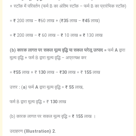
+ स्टॉक में परिवर्तन (फर्म B का अंतिम स्टॉक – फर्म B का प्रारंभिक स्टॉक)
=
₹
200 लाख –
₹
60 लाख + (
₹35
लाख –
₹45
लाख)
=
₹
200 लाख –
₹
60 लाख –
₹
10 लाख
= ₹
130 लाख
(b)
कारक
लागत
पर
सकल
मूल्य
वृद्धि
या
सकल
घरेलू
उत्पाद =
फर्म
A
द्वारा
मूल्य वृद्धि + फर्म B द्वारा मूल्य वृद्धि – अप्रत्यक्ष कर
=
₹55
लाख + ₹
130
लाख –
₹30
लाख = ₹
155
लाख
उत्तर
:
(
a
) फर्म
A
द्वारा मूल्य वृद्धि =
₹ 55
लाख,
फर्म B द्वारा मूल्य वृद्धि = ₹
130
लाख
(b) कारक लागत पर सकल मूल्य वृद्धि =
₹ 155
लाख ।
उदाहरण
(Illustration) 2.