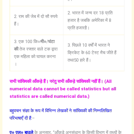
2. भारत में जन्म दर 18 प्रति
2. राम की जेब में दो सौ रुपये
हजार है जबकि अमेरिका में 8
हैं।
प्रति हजारहै।
3. एक 100 कि०
मी०
/
घंटा
3. पिछले 10 वर्षों में भारत ने
की
तेज रफ्तार वाले टक द्वारा
क्रिकेट के 60 टेस्ट मैच जीते हैं
एक महिला को घायल करना
तथा50 हारे हैं।
।
सभी सांख्यिकी आँकड़े हैं। परंतु सभी आँकड़े सांख्यिकी नहीं हैं। (All
numerical data cannot be called statistics but all
statistics are called numerical data.)
बहुवचन संज्ञा के रूप में विभिन्न लेखकों ने सांख्यिकी की निम्नलिखित
परिभाषाएँ दी हैं:
–
ए० एल० बाउले
के अनुसार, “आँकड़े अनुसंधान के किसी विभाग में तथ्यों के